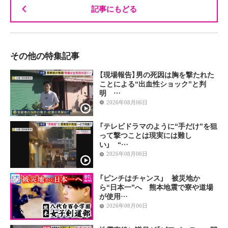
記事にもどる
その他の特集記事
【現場報告】男の死因は胸を撃たれた
ことによる“出血性ショック”と判
明 …
2026年08月06日
「テレビドラマのように“手だけ”を狙
って撃つことは現実には難し
い」 “…
2026年08月06日
「ピンチはチャンス」 被災地か
ら“日本一”へ 熊本地震で寮や道場
が使用…
2026年08月06日