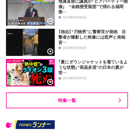
地震直後に議員が「ビアパーティー開
催」 “金銭授受疑惑”で揺れる福岡
県…
2026年08月06日
【独自】“刃物男”に警察官が発砲 目
撃者が撮影した映像には怒声と発砲
音…
2026年08月06日
「夏にダウンジャケットを着ているよ
うな状態」“高温多湿”の日本の夏が
苦…
2026年08月06日
特集一覧