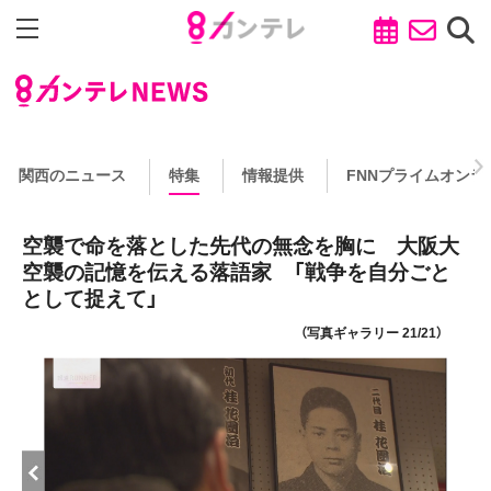
関西のニュース
特集
情報提供
FNNプライムオンラ
空襲で命を落とした先代の無念を胸に 大阪大
空襲の記憶を伝える落語家 「戦争を自分ごと
として捉えて」
（写真ギャラリー 21/21）