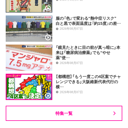
服の『色』で変わる“熱中症リスク”
白と黒で表面温度は『約15度』の差…
2026年08月07日
「鏡見たときに目の前が真っ暗に」本
来は「糖尿病治療薬」でも“やせ
薬”使…
2026年08月07日
【都構想】「もう一度この4区案でチャ
レンジできる」大阪維新代表代行の
横…
2026年08月07日
特集一覧