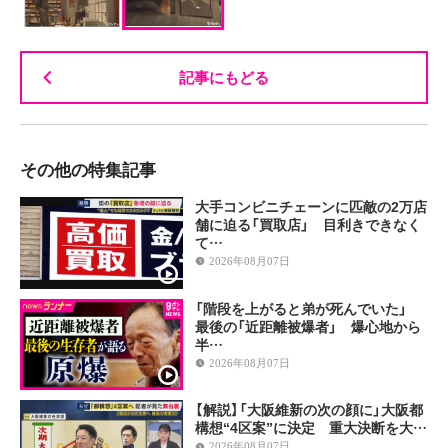
記事にもどる
その他の特集記事
大手コンビニチェーンに匹敵の2万店
舗に迫る「買取店」 目利きできなく
て…
2026年08月07日
「階段を上がると弟が死んでいた」
最後の「近距離被爆者」 爆心地から
半…
2026年08月07日
【解説】「大阪維新の次の顔に」大阪都
構想“4区案”に決定 重大決断を大…
2026年08月07日