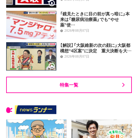
「鏡見たときに目の前が真っ暗に」本
来は「糖尿病治療薬」でも“やせ
薬”使…
2026年08月07日
【解説】「大阪維新の次の顔に」大阪都
構想“4区案”に決定 重大決断を大…
2026年08月07日
特集一覧