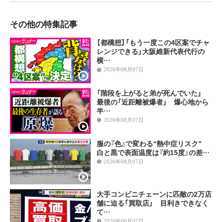
その他の特集記事
【都構想】「もう一度この4区案でチャ
レンジできる」大阪維新代表代行の
横…
2026年08月07日
「階段を上がると弟が死んでいた」
最後の「近距離被爆者」 爆心地から
半…
2026年08月07日
服の『色』で変わる“熱中症リスク”
白と黒で表面温度は『約15度』の差…
2026年08月07日
大手コンビニチェーンに匹敵の2万店
舗に迫る「買取店」 目利きできなく
て…
2026年08月07日