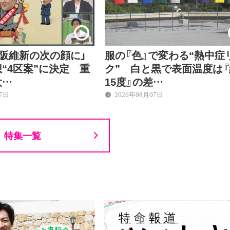
大阪維新の次の顔に」
服の『色』で変わる“熱中症
“4区案”に決定 重
ク” 白と黒で表面温度は『
大…
15度』の差…
07日
2026年08月07日
特集一覧