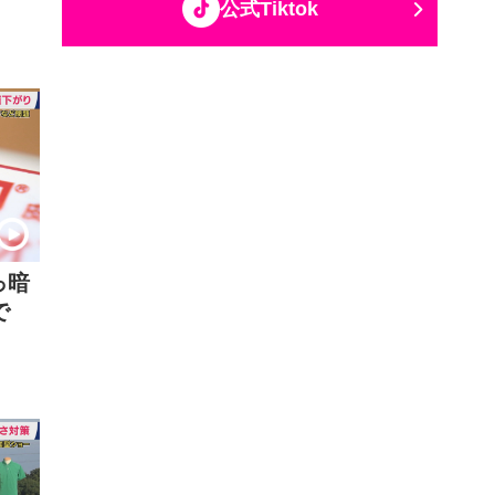
公式Tiktok
っ暗
で