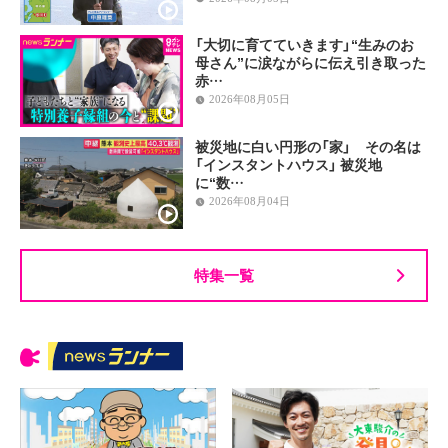
「大切に育てていきます」“生みのお
母さん”に涙ながらに伝え引き取った
赤…
2026年08月05日
被災地に白い円形の「家」 その名は
「インスタントハウス」 被災地
に“数…
2026年08月04日
特集一覧