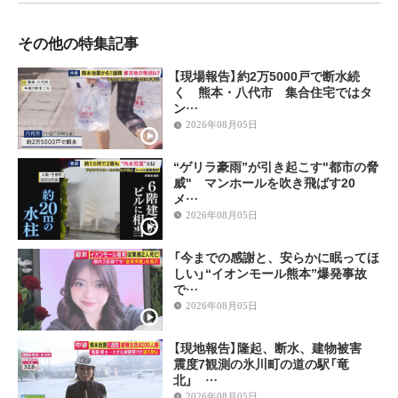
その他の特集記事
【現場報告】約2万5000戸で断水続
く 熊本・八代市 集合住宅ではタ
ン…
2026年08月05日
“ゲリラ豪雨”が引き起こす"都市の脅
威" マンホールを吹き飛ばす20
メ…
2026年08月05日
「今までの感謝と、安らかに眠ってほ
しい」“イオンモール熊本”爆発事故
で…
2026年08月05日
【現地報告】隆起、断水、建物被害
震度7観測の氷川町の道の駅「竜
北」 …
2026年08月05日