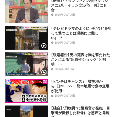
【解説】「トランプさんの焦りマック
スに」米・イラン交渉『5、6日にも
合…
2026年08月06日
「テレビドラマのように“手だけ”を狙
って撃つことは現実には難し
い」 “…
2026年08月06日
【現場報告】男の死因は胸を撃たれた
ことによる“出血性ショック”と判
明 …
2026年08月06日
「ピンチはチャンス」 被災地か
ら“日本一”へ 熊本地震で寮や道場
が使用…
2026年08月06日
【独自】“刃物男”に警察官が発砲 目
撃者が撮影した映像には怒声と発砲