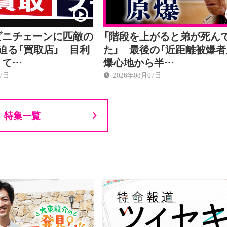
ビニチェーンに匹敵の
「階段を上がると弟が死ん
迫る「買取店」 目利
た」 最後の「近距離被爆
くて…
爆心地から半…
07日
2026年08月07日
特集一覧