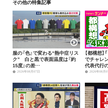
その他の特集記事
服の『色』で変わる“熱中症リス
【都構想】
ク” 白と黒で表面温度は『約
でチャレ
15度』の差…
代表代行
2026年08月07日
2026年08月