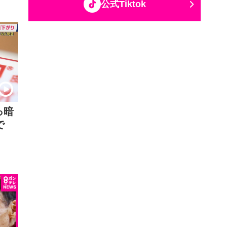
公式Tiktok
っ暗
で