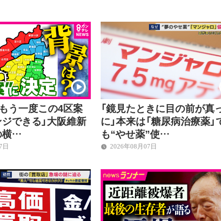
「もう一度この4区案
「鏡見たときに目の前が真
ンジできる」大阪維新
に」本来は「糖尿病治療薬」
の横…
も“やせ薬”使…
07日
2026年08月07日