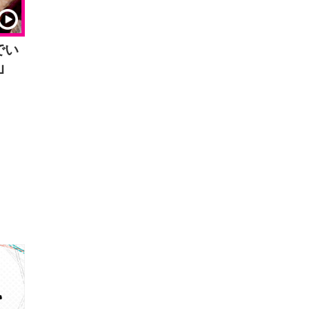
でい
者」