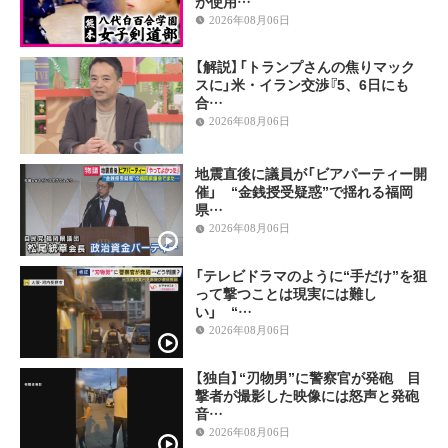
が使用…
2026年08月06日
【解説】「トランプさんの焦りマック
スに」米・イラン交渉『5、6日にも
合…
2026年08月06日
地震直後に議員が「ビアパーティー開
催」 “金銭授受疑惑”で揺れる福岡
県…
2026年08月06日
「テレビドラマのように“手だけ”を狙
って撃つことは現実には難し
い」 “…
2026年08月06日
【独自】“刃物男”に警察官が発砲 目
撃者が撮影した映像には怒声と発砲
音…
2026年08月06日