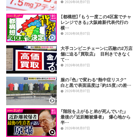
2026年08月07日
【都構想】「もう一度この4区案でチャ
レンジできる」大阪維新代表代行の
横…
2026年08月07日
大手コンビニチェーンに匹敵の2万店
舗に迫る「買取店」 目利きできなく
て…
2026年08月07日
服の『色』で変わる“熱中症リスク”
白と黒で表面温度は『約15度』の差…
2026年08月07日
「階段を上がると弟が死んでいた」
最後の「近距離被爆者」 爆心地から
半…
2026年08月07日