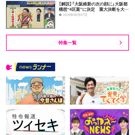
【解説】「大阪維新の次の顔に」大阪都
構想“4区案”に決定 重大決断を大…
2026年08月07日
特集一覧