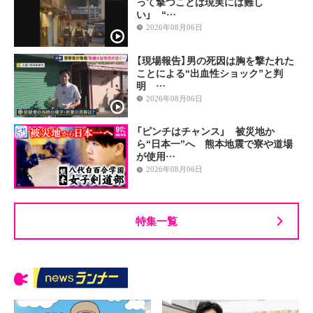
って撃つことは現実には難し
い」 “…
2026年08月06日
【現場報告】男の死因は胸を撃たれた
ことによる“出血性ショック”と判
明 …
2026年08月06日
「ピンチはチャンス」 被災地か
ら“日本一”へ 熊本地震で寮や道場
が使用…
2026年08月06日
特集一覧