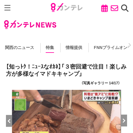
関西のニュース
特集
情報提供
FNNプライムオンラ
【知っﾄｸ！ﾆｭｰｽなｵｶﾈ】「３密回避で注目！楽しみ
方が多様なイマドキキャンプ」
（写真ギャラリー 14/17）