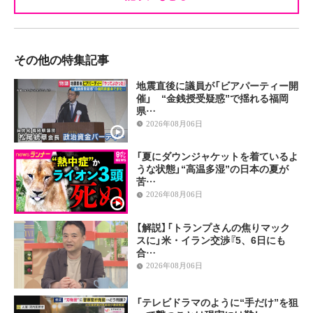
その他の特集記事
地震直後に議員が「ビアパーティー開
催」 “金銭授受疑惑”で揺れる福岡
県…
2026年08月06日
「夏にダウンジャケットを着ているよ
うな状態」“高温多湿”の日本の夏が
苦…
2026年08月06日
【解説】「トランプさんの焦りマック
スに」米・イラン交渉『5、6日にも
合…
2026年08月06日
「テレビドラマのように“手だけ”を狙