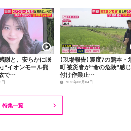
の感謝と、安らかに眠
【現場報告】震度7の熊本・
」“イオンモール熊
町 被災者が“命の危険”感
故で…
付け作業止…
05日
2026年08月04日
特集一覧