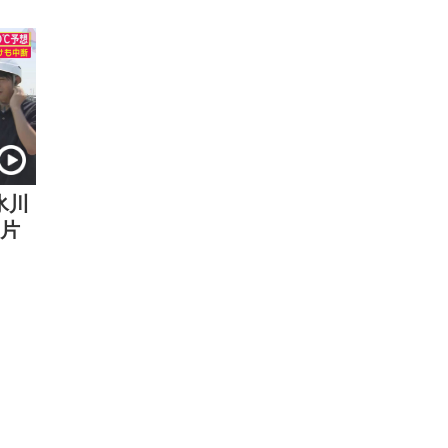
氷川
じ片