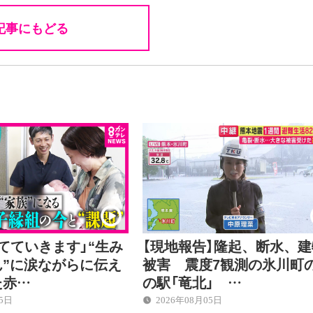
記事にもどる
てていきます」“生み
【現地報告】隆起、断水、建
ん”に涙ながらに伝え
被害 震度7観測の氷川町
た赤…
の駅「竜北」 …
05日
2026年08月05日