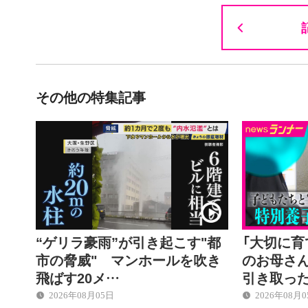
その他の特集記事
“ゲリラ豪雨”が引き起こす"都
「大切に育
市の脅威" マンホールを吹き
のお母さ
飛ばす20メ…
引き取っ
2026年08月05日
2026年08月