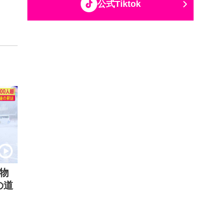
公式Tiktok
物
の道