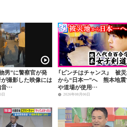
刃物男”に警察官が発
「ピンチはチャンス」 被災
者が撮影した映像には
から“日本一”へ 熊本地震
砲音…
や道場が使用…
06日
2026年08月06日