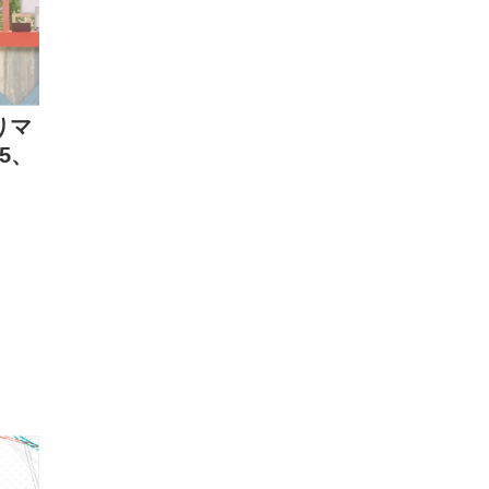
りマ
5、