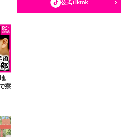
公式Tiktok
地
で寮