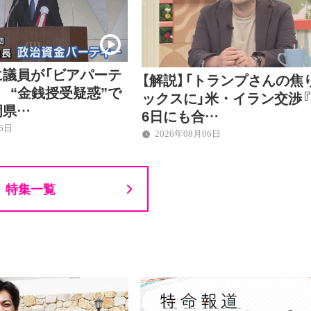
に議員が「ビアパーテ
【解説】「トランプさんの焦
 “金銭授受疑惑”で
ックスに」米・イラン交渉『
岡県…
6日にも合…
06日
2026年08月06日
特集一覧