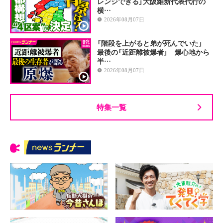
レンジできる」大阪維新代表代行の
横…
2026年08月07日
「階段を上がると弟が死んでいた」
最後の「近距離被爆者」 爆心地から
半…
2026年08月07日
特集一覧