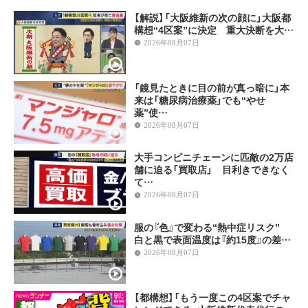
【解説】「大阪維新の次の顔に」大阪都
構想“4区案”に決定 重大決断を大…
2026年08月07日
「鏡見たときに目の前が真っ暗に」本
来は「糖尿病治療薬」でも“やせ
薬”使…
2026年08月07日
大手コンビニチェーンに匹敵の2万店
舗に迫る「買取店」 目利きできなく
て…
2026年08月07日
服の『色』で変わる“熱中症リスク”
白と黒で表面温度は『約15度』の差…
2026年08月07日
【都構想】「もう一度この4区案でチャ