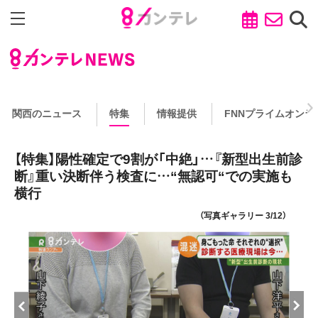
関西のニュース
特集
情報提供
FNNプライムオンラ
【特集】陽性確定で9割が「中絶」…『新型出生前診
断』重い決断伴う検査に…“無認可“での実施も
横行
（写真ギャラリー 3/12）