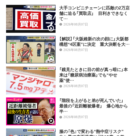
大手コンビニチェーンに匹敵の2万店
舗に迫る「買取店」 目利きできなく
て…
2026年08月07日
【解説】「大阪維新の次の顔に」大阪都
構想“4区案”に決定 重大決断を大…
2026年08月07日
「鏡見たときに目の前が真っ暗に」本
来は「糖尿病治療薬」でも“やせ
薬”使…
2026年08月07日
「階段を上がると弟が死んでいた」
最後の「近距離被爆者」 爆心地から
半…
2026年08月07日
服の『色』で変わる“熱中症リスク”