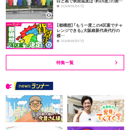
白と黒で表面温度は『約15度』の差…
2026年08月07日
【都構想】「もう一度この4区案でチャ
レンジできる」大阪維新代表代行の
横…
2026年08月07日
特集一覧