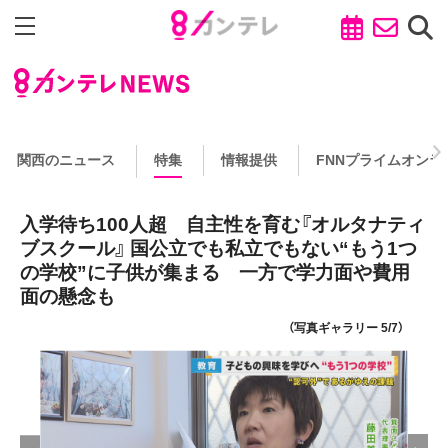
関西のニュース
特集
情報提供
FNNプライムオンラ
入学待ち100人超 自主性を育む『オルタナティ
ブスクール』 国公立でも私立でもない“もう1つ
の学校”に子供が集まる 一方で学力面や費用
面の懸念も
（写真ギャラリー 5/7）