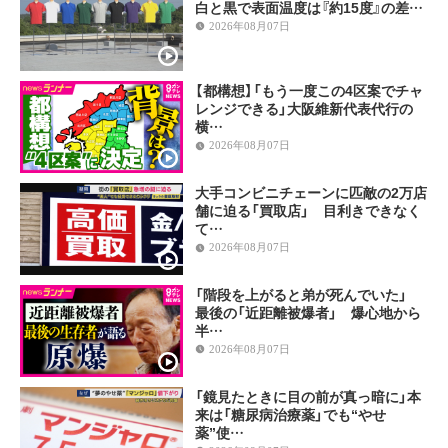
白と黒で表面温度は『約15度』の差…
2026年08月07日
【都構想】「もう一度この4区案でチャ
レンジできる」大阪維新代表代行の
横…
2026年08月07日
大手コンビニチェーンに匹敵の2万店
舗に迫る「買取店」 目利きできなく
て…
2026年08月07日
「階段を上がると弟が死んでいた」
最後の「近距離被爆者」 爆心地から
半…
2026年08月07日
「鏡見たときに目の前が真っ暗に」本
来は「糖尿病治療薬」でも“やせ
薬”使…