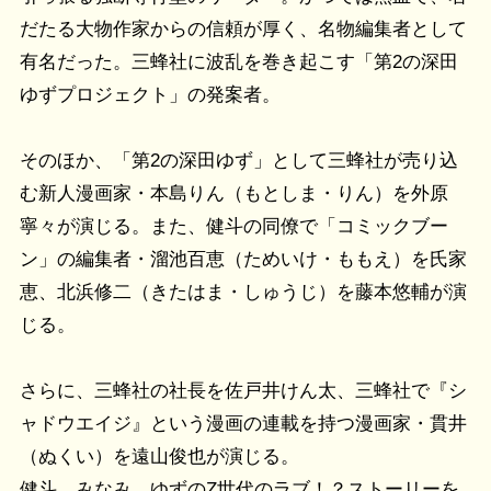
だたる大物作家からの信頼が厚く、名物編集者として
有名だった。三蜂社に波乱を巻き起こす「第2の深田
ゆずプロジェクト」の発案者。
そのほか、「第2の深田ゆず」として三蜂社が売り込
む新人漫画家・本島りん（もとしま・りん）を外原
寧々が演じる。また、健斗の同僚で「コミックブー
ン」の編集者・溜池百恵（ためいけ・ももえ）を氏家
恵、北浜修二（きたはま・しゅうじ）を藤本悠輔が演
じる。
さらに、三蜂社の社長を佐戸井けん太、三蜂社で『シ
ャドウエイジ』という漫画の連載を持つ漫画家・貫井
（ぬくい）を遠山俊也が演じる。
健斗、みなみ、ゆずのZ世代のラブ！？ストーリーを