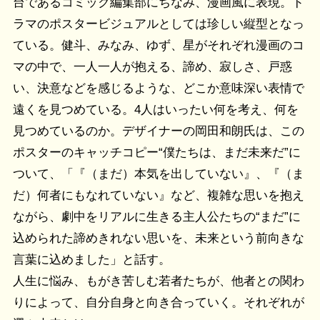
台であるコミック編集部にちなみ、漫画風に表現。ド
ラマのポスタービジュアルとしては珍しい縦型となっ
ている。健斗、みなみ、ゆず、星がそれぞれ漫画のコ
マの中で、一人一人が抱える、諦め、寂しさ、戸惑
い、決意などを感じるような、どこか意味深い表情で
遠くを見つめている。4人はいったい何を考え、何を
見つめているのか。デザイナーの岡田和朗氏は、この
ポスターのキャッチコピー“僕たちは、まだ未来だ”に
ついて、「『（まだ）本気を出していない』、『（ま
だ）何者にもなれていない』など、複雑な思いを抱え
ながら、劇中をリアルに生きる主人公たちの“まだ”に
込められた諦めきれない思いを、未来という前向きな
言葉に込めました」と話す。
人生に悩み、もがき苦しむ若者たちが、他者との関わ
りによって、自分自身と向き合っていく。それぞれが