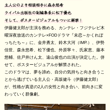
主人公のよき相談相手に森永悠希
ライバル出版社の副編集長に松下優也
そして、ポスタービジュアルもついに解禁！
伊藤健太郎が主演を務める、カンテレ・フジテレビ木
曜深夜放送のカンテレ×FODドラマ『未恋～かくれぼ
っちたち～』に、金井勇太、鈴木大河（IMP.）、伊勢
佳世、森永悠希、松下優也、外原寧々、氏家恵、藤本
悠輔、佐戸井けん太、遠山俊也の出演が決定した。併
せて、ポスタービジュアルが解禁された。
このドラマは、夢を諦め、自分の気持ちと向き合うこ
とから逃げている主人公・高坂健斗（伊藤健太郎）
が、性格が真逆の2人の女性と向き合い、前向きに変
わっていく群像劇。