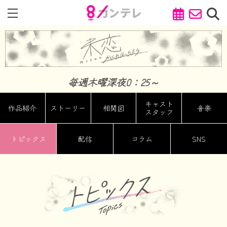
毎週木曜深夜0：25～
キャスト
作品紹介
ストーリー
相関図
音楽
スタッフ
トピックス
配信
コラム
SNS