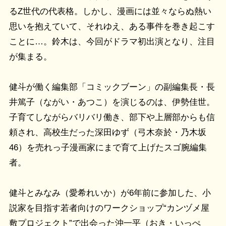
るZ世代の代表格。しかし、漫画には並々ならぬ熱い
思いを抱えていて、それゆえ、ある事件を巻き起こす
ことに…。鈴木は、今回がドラマ初出演となり、注目
が集まる。
健斗が働く編集部「コミックブーン」の副編集長・長
井篤子（ながい・あつこ）を演じるのは、伊勢佳世。
子育てしながらバリバリ働き、部下や上層部からも信
頼され、高校生だった深田ゆず（弓木奈於・乃木坂
46）を売れっ子漫画家にまで育て上げたスゴ腕編集
者。
健斗とみなみ（愛希れいか）が6年前に参加した、小
説家を目指す若者向けのワークショップ“カンヅメ屋
敷プロジェクト”で出会った沖一平（おき・いっぺ