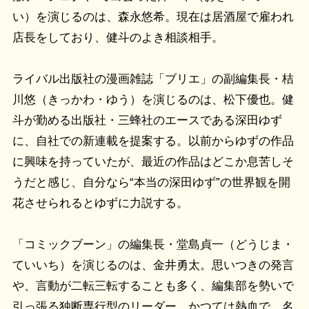
い）を演じるのは、森永悠希。現在は居酒屋で雇われ
店長をしており、健斗のよき相談相手。
ライバル出版社の漫画雑誌「ブリエ」の副編集長・桔
川悠（きっかわ・ゆう）を演じるのは、松下優也。健
斗が勤める出版社・三蜂社のエースである深田ゆず
に、自社での新連載を提案する。以前からゆずの作品
に興味を持っていたが、最近の作品はどこか息苦しそ
うだと感じ、自分なら“本当の深田ゆず”の世界観を開
花させられるとゆずに力説する。
「コミックブーン」の編集長・堂島貞一（どうじま・
ていいち）を演じるのは、金井勇太。思いつきの発言
や、言動が二転三転することも多く、編集部を勢いで
引っ張る独断専行型のリーダー。かつては熱血で、名