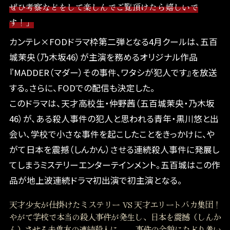
ぜひ考察などをして楽しんでご覧頂けたら嬉しいで
す！」
カンテレ×FODドラマ枠第二弾となる4月クールは、五百
城茉央（乃木坂46）が主演を務めるオリジナル作品
『MADDER（マダー）その事件、ワタシが犯人です』を放送
する。さらに、FODでの配信も決定した。
このドラマは、天才高校生・仲野茜（五百城茉央・乃木坂
46）が、ある殺人事件の犯人と思われる青年・黒川悠と出
会い、学校で小さな事件を起こしたことをきっかけに、や
がて日本を震撼（しんかん）させる連続殺人事件に発展し
てしまうミステリーエンターテインメント。五百城はこの作
品が地上波連続ドラマ初出演で初主演となる。
天才少女が仕掛けたミステリー VS 天才エリートバカ集団！
やがて学校で本当の殺人事件が発生し、日本を震撼（しんか
ん）させる未曽有の連続殺人に——。
事件の全貌にたどり着い