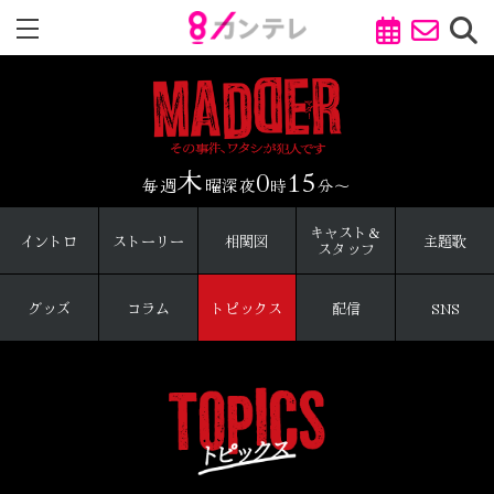
木
0
15
毎週
曜深夜
時
分～
キャスト＆
イントロ
ストーリー
相関図
主題歌
スタッフ
グッズ
コラム
トピックス
配信
SNS