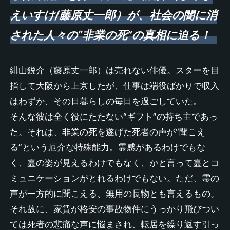
えいすけ/藤原丈一郎）が、社会の闇に消
された人々の“非業の死”の真相に迫る！
緋山鋭介（藤原丈一郎）は売れない俳優。スターを目
指して大阪から上京したが、仕事は端役ばかりで収入
はわずか、その日暮らしの毎日を過ごしていた。
そんな彼は全く役にたたない“ギフト”の持ち主であっ
た。それは、非業の死を遂げた死者の声が“聞こえ
る”という厄介な特殊能力。霊感があるわけでもな
く、霊の姿が見えるわけでもなく、かと言って霊とコ
ミュニケーションがとれるわけでもない。ただ、霊の
声が一方的に聞こえる、無用の長物とも言えるもの。
それ故に、家賃が格安の事故物件にうっかり飛びつい
ては死者の悲痛な声に悩まされ、転居を繰り返す引っ