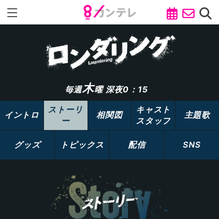
木
毎週
曜 深夜0：15
ストーリ
キャスト
イントロ
相関図
主題歌
ー
スタッフ
グッズ
トピックス
配信
SNS