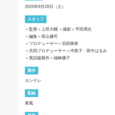
2025年9月20日（土）
スタッフ
＜監督＞上田大輔 ＜撮影＞平田周次
＜編集＞室山健司
＜プロデューサー＞宮田輝美
＜共同プロデューサー＞沖貴子・田中はるみ
＜英語版製作＞端崎優子
製作
カンテレ
配給
東風