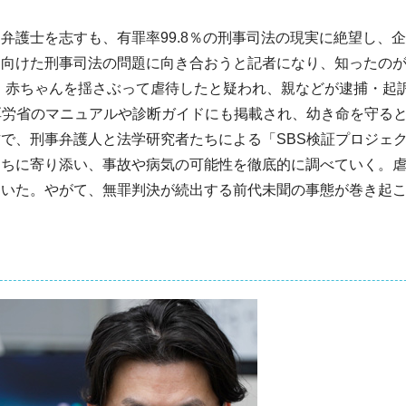
弁護士を志すも、有罪率99.8％の刑事司法の現実に絶望し、
を向けた刑事司法の問題に向き合おうと記者になり、知ったの
代、赤ちゃんを揺さぶって虐待したと疑われ、親などが逮捕・起
厚労省のマニュアルや診断ガイドにも掲載され、幼き命を守る
で、刑事弁護人と法学研究者たちによる「SBS検証プロジェ
たちに寄り添い、事故や病気の可能性を徹底的に調べていく。
ていた。やがて、無罪判決が続出する前代未聞の事態が巻き起