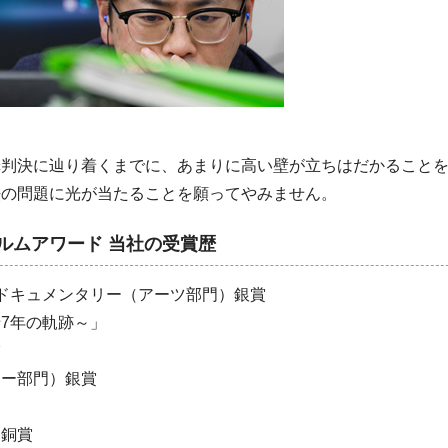
罪判決に辿り着くまでに、あまりに高い壁が立ちはだかること
法の問題に光が当たることを願ってやみません。
ルムアワード 当社の受賞歴
るいろ」ドキュメンタリー（アーツ部門）銀賞
7年の軌跡～」
賞
リー部門）銀賞
）銅賞