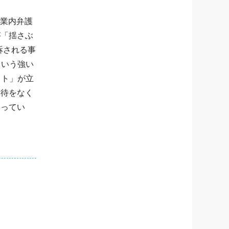
企業内弁護
が「揺さぶ
訴される事
という強い
クト」が立
虐待をなく
こってい