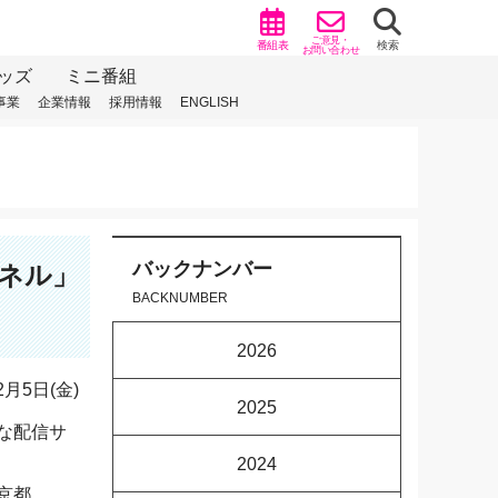
ご意見・
番組表
検索
お問い合わせ
ッズ
ミニ番組
事業
企業情報
採用情報
ENGLISH
バックナンバー
ンネル」
BACKNUMBER
2026
2月5日(金)
2025
な配信サ
2024
「京都