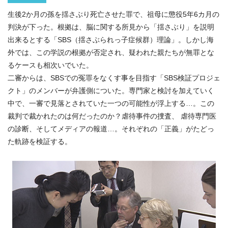
生後2か月の孫を揺さぶり死亡させた罪で、祖母に懲役5年6カ月の
判決が下った。根拠は、脳に関する所見から「揺さぶり」を説明
出来るとする「SBS（揺さぶられっ子症候群）理論」。しかし海
外では、この学説の根拠が否定され、疑われた親たちが無罪とな
るケースも相次いでいた。
二審からは、SBSでの冤罪をなくす事を目指す「SBS検証プロジェ
クト」のメンバーが弁護側についた。専門家と検討を加えていく
中で、一審で見落とされていた一つの可能性が浮上する…。この
裁判で裁かれたのは何だったのか？虐待事件の捜査、 虐待専門医
の診断、そしてメディアの報道…。それぞれの「正義」がたどっ
た軌跡を検証する。