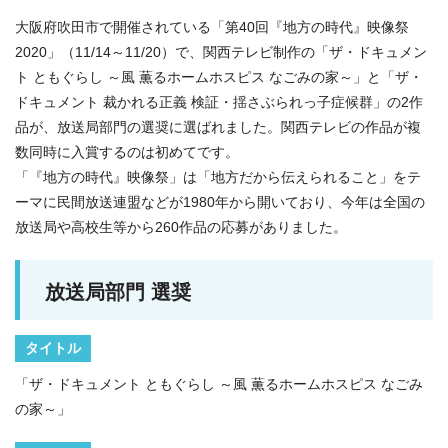
大阪府吹田市で開催されている「第40回『地方の時代』映像祭
2020」（11/14～11/20）で、関西テレビ制作の「ザ・ドキュメン
ト ともぐらし ～風 薫るホームホスピス なごみの家～」と「ザ・
ドキュメント 裁かれる正義 検証・揺さぶられっ子症候群」の2作
品が、放送局部門の選奨に選ばれました。関西テレビの作品が複
数同時に入賞するのは初めてです。
「『地方の時代』映像祭」は「地方だから伝えられること」をテ
ーマに民間放送連盟などが1980年から開いており、今年は全国の
放送局や高校生等から260作品の応募がありました。
放送局部門 選奨
タイトル
「ザ・ドキュメント ともぐらし ～風 薫るホームホスピス なごみ
の家～」