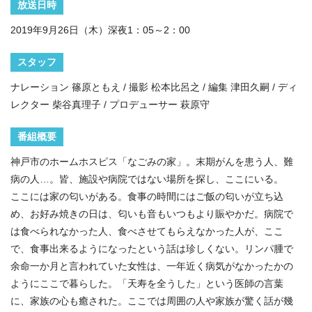
放送日時
2019年9月26日（木）深夜1：05～2：00
スタッフ
ナレーション 篠原ともえ / 撮影 松本比呂之 / 編集 津田久嗣 / ディ
レクター 柴谷真理子 / プロデューサー 萩原守
番組概要
神戸市のホームホスピス「なごみの家」。末期がんを患う人、難
病の人…。皆、施設や病院ではない場所を探し、ここにいる。
ここには家の匂いがある。食事の時間にはご飯の匂いが立ち込
め、お好み焼きの日は、匂いも音もいつもより賑やかだ。病院で
は食べられなかった人、食べさせてもらえなかった人が、ここ
で、食事出来るようになったという話は珍しくない。リンパ腫で
余命一か月と言われていた女性は、一年近く病気がなかったかの
ようにここで暮らした。「天寿を全うした」という医師の言葉
に、家族の心も癒された。ここでは周囲の人や家族が驚く話が幾