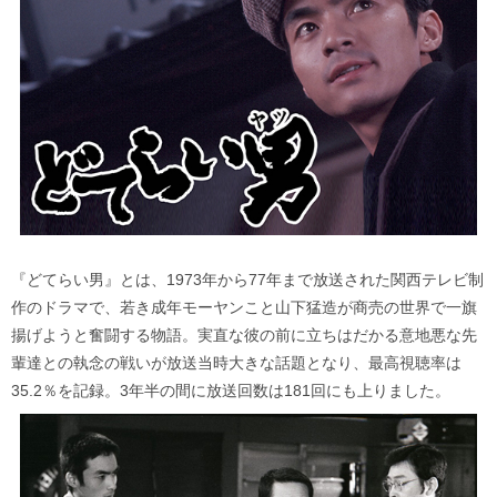
『どてらい男』とは、1973年から77年まで放送された関西テレビ制
作のドラマで、若き成年モーヤンこと山下猛造が商売の世界で一旗
揚げようと奮闘する物語。実直な彼の前に立ちはだかる意地悪な先
輩達との執念の戦いが放送当時大きな話題となり、最高視聴率は
35.2％を記録。3年半の間に放送回数は181回にも上りました。