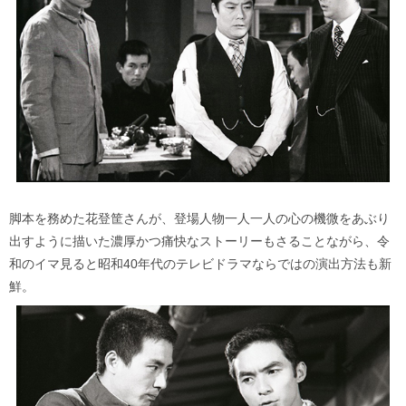
脚本を務めた花登筐さんが、登場人物一人一人の心の機微をあぶり
出すように描いた濃厚かつ痛快なストーリーもさることながら、令
和のイマ見ると昭和40年代のテレビドラマならではの演出方法も新
鮮。