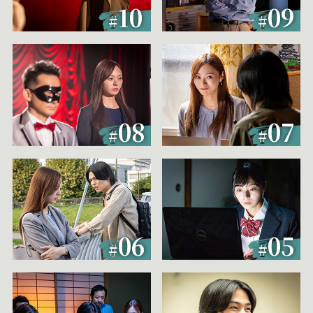
10
09
#
#
08
07
#
#
06
05
#
#