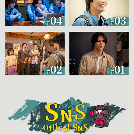
04
03
#
#
02
01
#
#