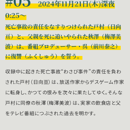
#
2024年11月21日(木)深夜
0:25～
死亡事故の責任をなすりつけられた戸村（日向
亘）と、父親を死に追いやられた秋澤（梅澤美
波）は、番組プロデューサー・呉（前川泰之）
に復讐（ふくしゅう）を誓う。
収録中に起きた死亡事故“わさび事件”の責任を負わ
された戸村（日向亘）は、放送作家からデスゲーム作家
に転身し、かつての恨みを次々に果たしてゆく。そんな
戸村に同僚の秋澤（梅澤美波）は、実家の飲食店と父
をテレビ番組につぶされた過去を明かす。