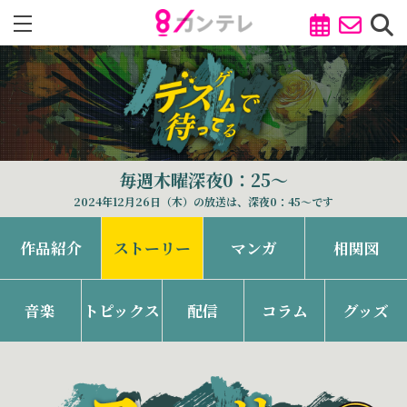
毎週木曜深夜0：25～
2024年12月26日（木）の放送は、深夜0：45～です
作品紹介
ストーリー
マンガ
相関図
音楽
トピックス
配信
コラム
グッズ