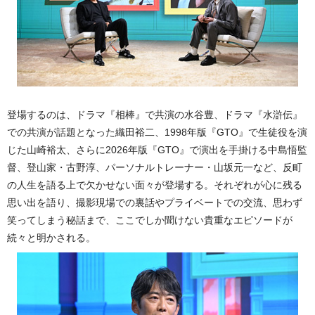
登場するのは、ドラマ『相棒』で共演の水谷豊、ドラマ『水滸伝』
での共演が話題となった織田裕二、1998年版『GTO』で生徒役を演
じた山崎裕太、さらに2026年版『GTO』で演出を手掛ける中島悟監
督、登山家・古野淳、パーソナルトレーナー・山坂元一など、反町
の人生を語る上で欠かせない面々が登場する。それぞれが心に残る
思い出を語り、撮影現場での裏話やプライベートでの交流、思わず
笑ってしまう秘話まで、ここでしか聞けない貴重なエピソードが
続々と明かされる。