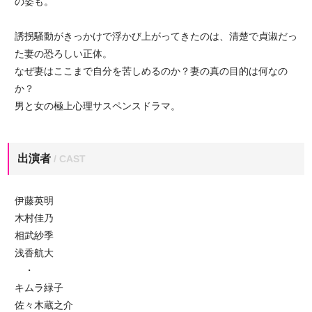
の姿も。
誘拐騒動がきっかけで浮かび上がってきたのは、清楚で貞淑だっ
た妻の恐ろしい正体。
なぜ妻はここまで自分を苦しめるのか？妻の真の目的は何なの
か？
男と女の極上心理サスペンスドラマ。
出演者
/ CAST
伊藤英明
木村佳乃
相武紗季
浅香航大
・
キムラ緑子
佐々木蔵之介