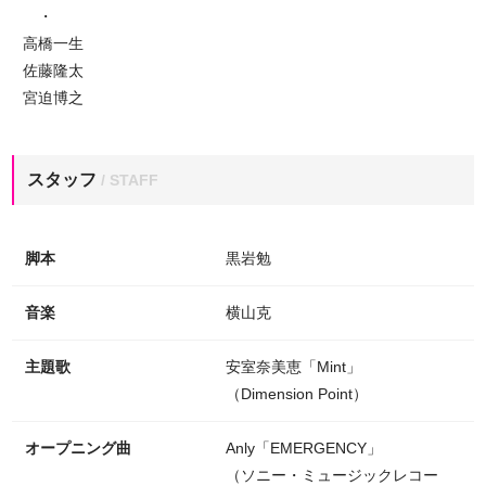
・
高橋一生
佐藤隆太
宮迫博之
スタッフ
/ STAFF
脚本
黒岩勉
音楽
横山克
主題歌
安室奈美恵「Mint」
（Dimension Point）
オープニング曲
Anly「EMERGENCY」
（ソニー・ミュージックレコー