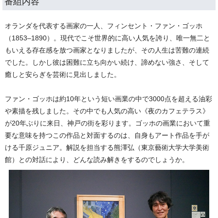
番組内容
オランダを代表する画家の一人、フィンセント・ファン・ゴッホ
（1853–1890）。現代でこそ世界的に高い人気を誇り、唯一無二と
もいえる存在感を放つ画家となりましたが、その人生は苦難の連続
でした。しかし彼は困難に立ち向かい続け、諦めない強さ、そして
癒しと安らぎを芸術に見出しました。
ファン・ゴッホは約10年という短い画業の中で3000点を超える油彩
や素描を残しました。その中でも人気の高い《夜のカフェテラス》
が20年ぶりに来日、神戸の街を彩ります。ゴッホの画業において重
要な意味を持つこの作品と対面するのは、自身もアート作品を手が
ける千原ジュニア。解説を担当する熊澤弘（東京藝術大学大学美術
館）との対話により、どんな読み解きをするのでしょうか。