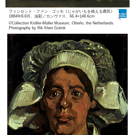
フィンセント・ファン・ゴッホ《じゃがいもを植える農民》
1884年8-9月、油彩／カンヴァス、66.4×149.6cm
©Collection Kröller-Müller Museum, Otterlo, the Netherlands.
Photography by Rik Klein Gotink