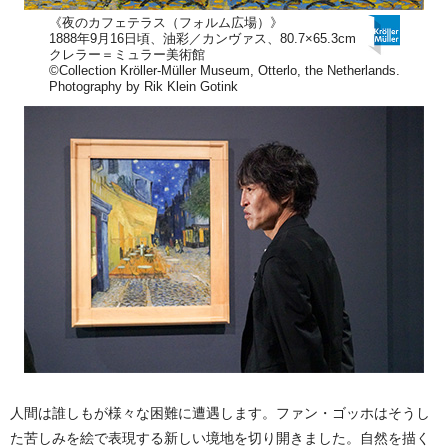
《夜のカフェテラス（フォルム広場）》
1888年9月16日頃、油彩／カンヴァス、80.7×65.3cm
クレラー＝ミュラー美術館
©Collection Kröller-Müller Museum, Otterlo, the Netherlands.
Photography by Rik Klein Gotink
人間は誰しもが様々な困難に遭遇します。ファン・ゴッホはそうし
た苦しみを絵で表現する新しい境地を切り開きました。自然を描く