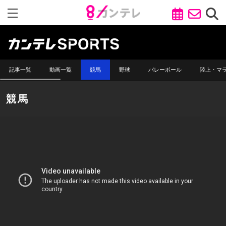
記事一覧
動画一覧
競馬
野球
バレーボール
陸上・マ
競馬