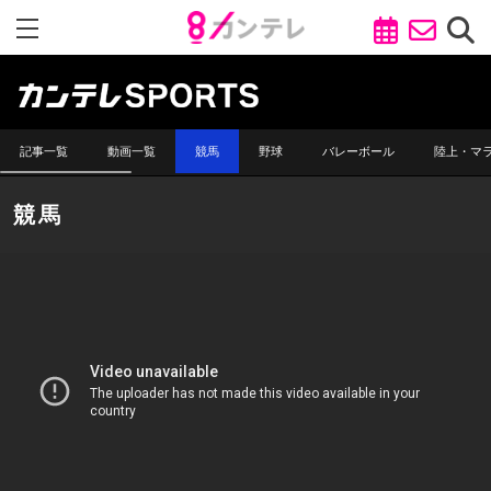
記事一覧
動画一覧
競馬
野球
バレーボール
陸上・マ
競馬