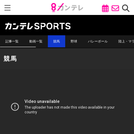
記事一覧
動画一覧
競馬
野球
バレーボール
陸上・マ
競馬