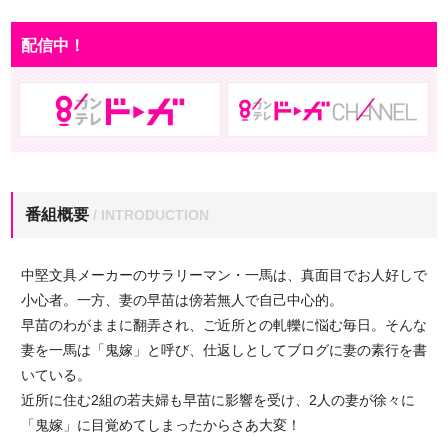
配信中！
番組概要
/ INTRODUCTION
中堅文具メーカーのサラリーマン・一馬は、真面目でお人好しで
小心者。一方、妻の早苗は傍若無人で自己中心的。
早苗のわがままに翻弄され、ご近所との軋轢に悩む毎日。そんな
妻を一馬は「鬼嫁」と呼び、仕返しとしてブログに妻の素行を書
いている。
近所に住む2組の若夫婦も早苗に影響を受け、2人の妻が徐々に
「鬼嫁」に目覚めてしまったからさあ大変！