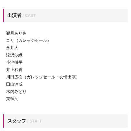
出演者
/ CAST
観月ありさ
ゴリ（ガレッジセール）
永井大
滝沢沙織
小池徹平
井上和香
川田広樹（ガレッジセール・友情出演）
田山涼成
木内みどり
東幹久
スタッフ
/ STAFF