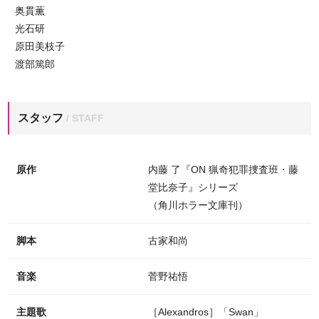
奥貫薫
光石研
原田美枝子
渡部篤郎
スタッフ
/ STAFF
原作
内藤 了『ON 猟奇犯罪捜査班・藤
堂比奈子』シリーズ
（角川ホラー文庫刊）
脚本
古家和尚
音楽
菅野祐悟
主題歌
［Alexandros］「Swan」