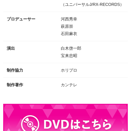
（ユニバーサルJ/RX-RECORDS）
プロデューサー
河西秀幸
萩原崇
石田麻衣
演出
白木啓一郎
宝来忠昭
制作協力
ホリプロ
制作著作
カンテレ