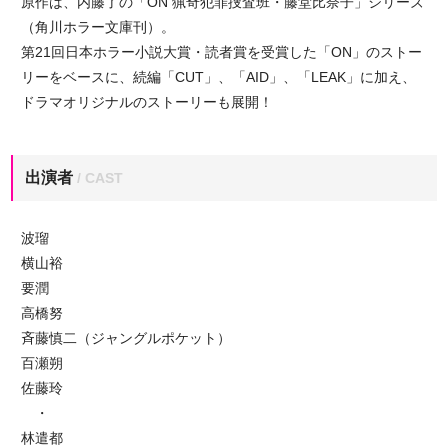
原作は、内藤了の「ON 猟奇犯罪捜査班・藤堂比奈子」シリーズ
（角川ホラー文庫刊）。
第21回日本ホラー小説大賞・読者賞を受賞した「ON」のストー
リーをベースに、続編「CUT」、「AID」、「LEAK」に加え、
ドラマオリジナルのストーリーも展開！
出演者
/ CAST
波瑠
横山裕
要潤
高橋努
斉藤慎二（ジャングルポケット）
百瀬朔
佐藤玲
・
林遣都