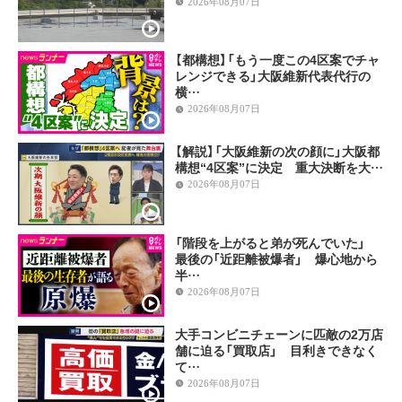
2026年08月07日
【都構想】「もう一度この4区案でチャ
レンジできる」大阪維新代表代行の
横…
2026年08月07日
【解説】「大阪維新の次の顔に」大阪都
構想“4区案”に決定 重大決断を大…
2026年08月07日
「階段を上がると弟が死んでいた」
最後の「近距離被爆者」 爆心地から
半…
2026年08月07日
大手コンビニチェーンに匹敵の2万店
舗に迫る「買取店」 目利きできなく
て…
2026年08月07日