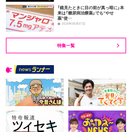
「鏡見たときに目の前が真っ暗に」本
来は「糖尿病治療薬」でも“やせ
薬”使…
2026年08月07日
特集一覧