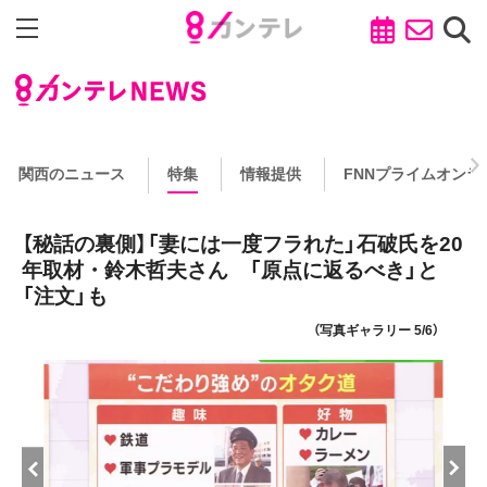
関西のニュース
特集
情報提供
FNNプライムオンラ
【秘話の裏側】「妻には一度フラれた」石破氏を20
年取材・鈴木哲夫さん 「原点に返るべき」と
「注文」も
（写真ギャラリー 5/6）