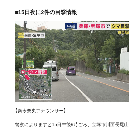
■15日夜に2件の目撃情報
【秦令奈央アナウンサー】
警察によりますと15日午後9時ごろ、宝塚市川面長尾