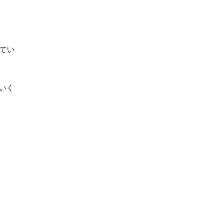
てい
いく