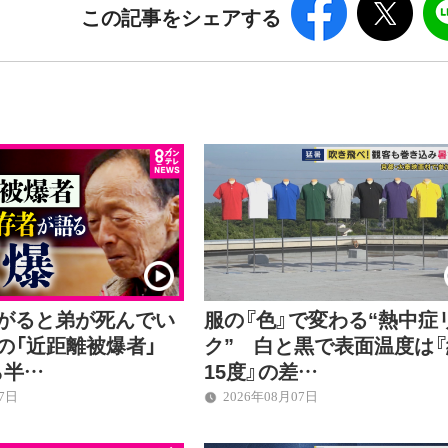
この記事をシェアする
上がると弟が死んでい
服の『色』で変わる“熱中症
後の「近距離被爆者」
ク” 白と黒で表面温度は『
ら半…
15度』の差…
07日
2026年08月07日