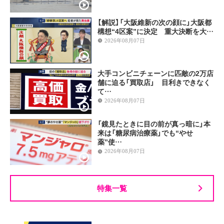
【解説】「大阪維新の次の顔に」大阪都
構想“4区案”に決定 重大決断を大…
2026年08月07日
大手コンビニチェーンに匹敵の2万店
舗に迫る「買取店」 目利きできなく
て…
2026年08月07日
「鏡見たときに目の前が真っ暗に」本
来は「糖尿病治療薬」でも“やせ
薬”使…
2026年08月07日
特集一覧