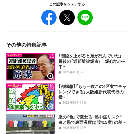
この記事をシェアする
その他の特集記事
「階段を上がると弟が死んでいた」
最後の「近距離被爆者」 爆心地から
半…
2026年08月07日
【都構想】「もう一度この4区案でチャ
レンジできる」大阪維新代表代行の
横…
2026年08月07日
服の『色』で変わる“熱中症リスク”
白と黒で表面温度は『約15度』の差…
2026年08月07日