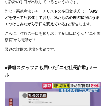
な詐欺の手口が出現しているというのです。
詐欺・悪徳商法ジャーナリストの多田文明氏は、
「AIな
どを使って巧妙化しており、私たちの心理の状況にうま
くつけこみながら手口を変えている」
と警告します。
さらに、詐欺の手口を知り尽くす多田氏になんと“ニセ警
察官”から電話が！
緊迫の詐欺の現場を実録です。
■番組スタッフにも届いた「ニセ社長詐欺」メー
ル