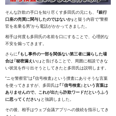
そんな詐欺の手口を知り尽くす多田氏の元にも、
「銀行
口座の売買に関与したのではないか」
と疑う内容で“警察
官を名乗る男”から電話がかかってきました。
相手は何度も多田氏の名前を口にすることで、心理的な
不安を煽ってきます。
さらに
「もし事件の一部を関係ない第三者に漏らした場
合は『秘密漏えい』」
と告げることで、周囲に相談できな
い状況を作り出そうとしてきたと多田氏は説明します。
“ニセ警察官”は「信号検査」という捜査にありそうな言葉
を使ってきますが、多田氏は
「『信号検査』という言葉は
ありませんので、これが出たら詐欺ワードだというふう
に思ってください」
と強調しました。
その後、相手はウェブ会議アプリへの接続を指示してき