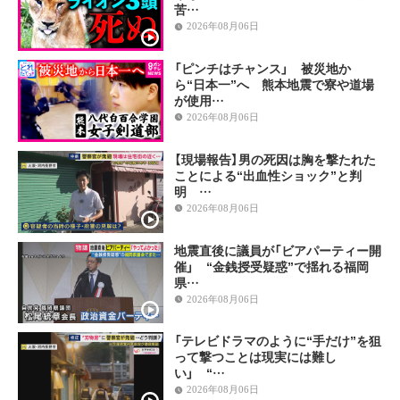
苦…
2026年08月06日
「ピンチはチャンス」 被災地か
ら“日本一”へ 熊本地震で寮や道場
が使用…
2026年08月06日
【現場報告】男の死因は胸を撃たれた
ことによる“出血性ショック”と判
明 …
2026年08月06日
地震直後に議員が「ビアパーティー開
催」 “金銭授受疑惑”で揺れる福岡
県…
2026年08月06日
「テレビドラマのように“手だけ”を狙
って撃つことは現実には難し
い」 “…
2026年08月06日