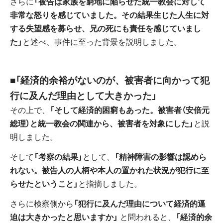
さらに
「被告は家族を窮地に陥らせた統一教会に対して
非常な怒りを感じていました。その結果生じた人生に対
する失望感を募らせ、兄の死にも責任を感じていまし
た」
と述べ、事件に至った背景を説明しました。
■「経済的余裕がないのが、被害者に向かって犯
行に及んだ理由として大きかった」
その上で、
「そして経済的困窮もあった。被害者（安倍元
総理）と統一教会の関連から、被害者を対象にした」
と説
明しました。
そして
「考察の結果」
として、
「精神障害の影響は認めら
れない。被告人の人柄や本人の置かれた状況が犯行に至
らせたということ」
と指摘しました。
さらに検察側から
「犯行に及んだ理由について経済的逼
迫は大きかったと思いますか」
と問われると、
「経済的余