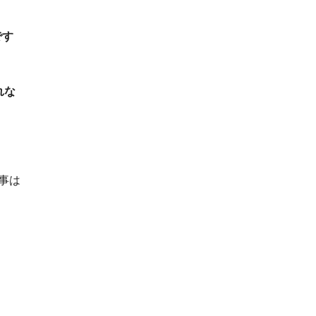
です
れな
事は