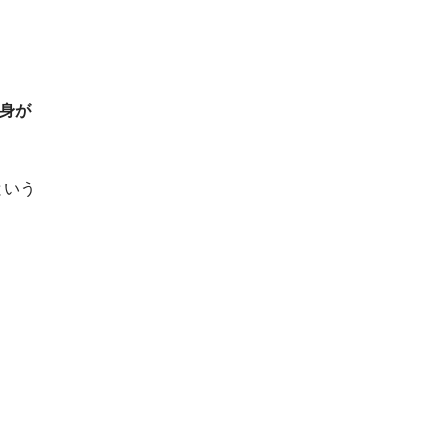
『身が
という