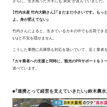
さらに、生き残ったカキにも”異変”が及んでいました。
【竹内水産 竹内大騎さん】「まだまだ小さいです。も
よ。身が肥えてない」
竹内さんによると、生きているカキの中でも出荷でき
い」
と不安を隠せません。
こうした事態に兵庫県も対応を急いでいて、近く業者
「カキ業者への支援と同時に、観光のPRサポートをト
述べています。
■「連携とって経営を支えていきたい」鈴木農