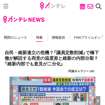
関西のニュース
特集
情報提供
FNNプライムオンラ
自民・維新連立の危機？「議員定数削減」で橋下
徹が解説する両党の温度差と維新の内部分裂？
「維新内部でも意見が二分化」
（写真ギャラリー 1/4）