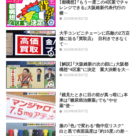
【都構想】「もう一度この4区案でチャ
レンジできる」大阪維新代表代行の
横…
2026年08月07日
大手コンビニチェーンに匹敵の2万店
舗に迫る「買取店」 目利きできなく
て…
2026年08月07日
【解説】「大阪維新の次の顔に」大阪都
構想“4区案”に決定 重大決断を大…
2026年08月07日
「鏡見たときに目の前が真っ暗に」本
来は「糖尿病治療薬」でも“やせ
薬”使…
2026年08月07日
服の『色』で変わる“熱中症リスク”
白と黒で表面温度は『約15度』の差…