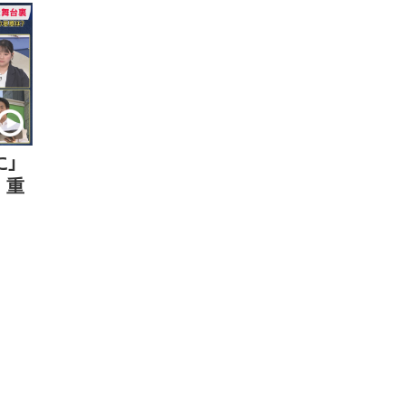
に」
 重