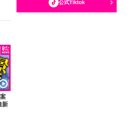
公式Tiktok
区案
維新