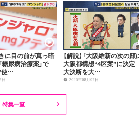
ときに目の前が真っ暗
【解説】「大阪維新の次の顔
「糖尿病治療薬」で
大阪都構想“4区案”に決定
”使…
大決断を大…
07日
2026年08月07日
特集一覧