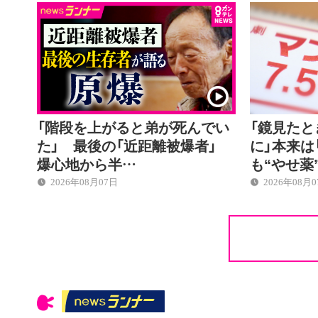
「階段を上がると弟が死んでい
「鏡見た
た」 最後の「近距離被爆者」
に」本来は
爆心地から半…
も“やせ薬
2026年08月07日
2026年08月