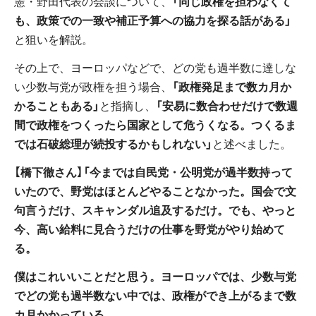
憲・野田代表の会談について、
「同じ政権を担わなくて
も、政策での一致や補正予算への協力を探る話がある」
と狙いを解説。
その上で、ヨーロッパなどで、どの党も過半数に達しな
い少数与党が政権を担う場合、
「政権発足まで数カ月か
かることもある」
と指摘し、
「安易に数合わせだけで数週
間で政権をつくったら国家として危うくなる。つくるま
では石破総理が続投するかもしれない」
と述べました。
【橋下徹さん】「今までは自民党・公明党が過半数持って
いたので、野党はほとんどやることなかった。国会で文
句言うだけ、スキャンダル追及するだけ。でも、やっと
今、高い給料に見合うだけの仕事を野党がやり始めて
る。
僕はこれいいことだと思う。ヨーロッパでは、少数与党
でどの党も過半数ない中では、政権ができ上がるまで数
カ月かかっている。