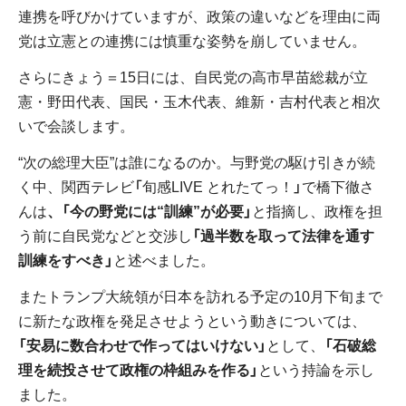
連携を呼びかけていますが、政策の違いなどを理由に両
党は立憲との連携には慎重な姿勢を崩していません。
さらにきょう＝15日には、自民党の高市早苗総裁が立
憲・野田代表、国民・玉木代表、維新・吉村代表と相次
いで会談します。
“次の総理大臣”は誰になるのか。
与野党の駆け引きが続
く中、関西テレビ「旬感LIVE とれたてっ！」で橋下徹さ
んは
、「今の野党には“訓練”が必要」
と指摘し、政権を担
う前に自民党などと交渉し
「過半数を取って法律を通す
訓練をすべき」
と述べました。
またトランプ大統領が日本を訪れる予定の10月下旬まで
に新たな政権を発足させようという動きについては、
「安易に数合わせで作ってはいけない」
として、
「石破総
理を続投させて政権の枠組みを作る」
という持論を示し
ました。