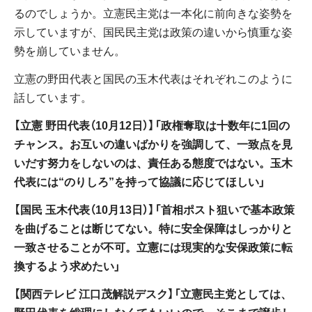
るのでしょうか。立憲民主党は一本化に前向きな姿勢を
示していますが、国民民主党は政策の違いから慎重な姿
勢を崩していません。
立憲の野田代表と国民の玉木代表はそれぞれこのように
話しています。
【立憲 野田代表（10月12日）】「政権奪取は十数年に1回の
チャンス。お互いの違いばかりを強調して、一致点を見
いだす努力をしないのは、責任ある態度ではない。玉木
代表には“のりしろ”を持って協議に応じてほしい」
【国民 玉木代表（10月13日）】「首相ポスト狙いで基本政策
を曲げることは断じてない。特に安全保障はしっかりと
一致させることが不可。立憲には現実的な安保政策に転
換するよう求めたい」
【
関西テレビ 江口茂解説デスク】「立憲民主党としては、