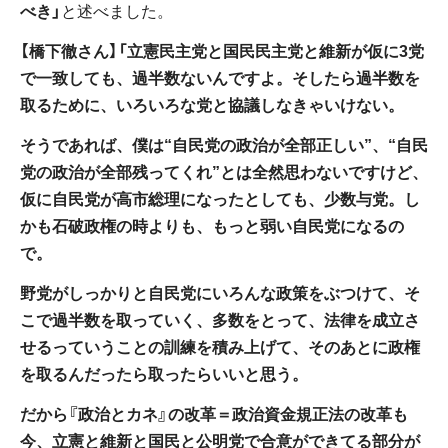
べき」
と述べました。
【橋下徹さん】「立憲民主党と国民民主党と維新が仮に3党
で一致しても、過半数ないんですよ。そしたら過半数を
取るために、いろいろな党と協議しなきゃいけない。
そうであれば、僕は“自民党の政治が全部正しい”、“自民
党の政治が全部残ってくれ”とは全然思わないですけど、
仮に自民党が高市総理になったとしても、少数与党。し
かも石破政権の時よりも、もっと弱い自民党になるの
で。
野党がしっかりと自民党にいろんな政策をぶつけて、そ
こで過半数を取っていく、多数をとって、法律を成立さ
せるっていうことの訓練を積み上げて、そのあとに政権
を取るんだったら取ったらいいと思う。
だから『政治とカネ』の改革＝政治資金規正法の改革も
今、立憲と維新と国民と公明党で合意ができてる部分が