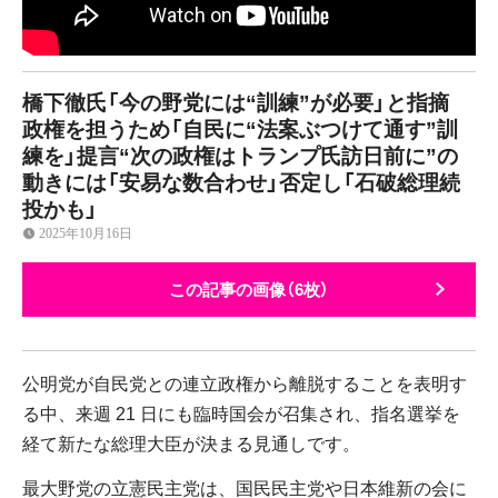
橋下徹氏「今の野党には“訓練”が必要」と指摘
政権を担うため「自民に“法案ぶつけて通す”訓
練を」提言“次の政権はトランプ氏訪日前に”の
動きには「安易な数合わせ」否定し「石破総理続
投かも」
2025年10月16日
この記事の画像（6枚）
公明党が自民党との連立政権から離脱することを表明す
る中、来週 21 日にも臨時国会が召集され、指名選挙を
経て新たな総理大臣が決まる見通しです。
最大野党の立憲民主党は、国民民主党や日本維新の会に