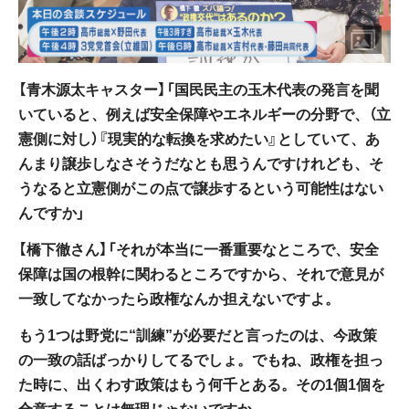
【青木源太キャスター】「国民民主の玉木代表の発言を聞
いていると、例えば安全保障やエネルギーの分野で、（立
憲側に対し）『現実的な転換を求めたい』としていて、あ
んまり譲歩しなさそうだなとも思うんですけれども、そ
うなると立憲側がこの点で譲歩するという可能性はない
んですか」
【橋下徹さん】「それが本当に一番重要なところで、安全
保障は国の根幹に関わるところですから、それで意見が
一致してなかったら政権なんか担えないですよ。
もう1つは野党に“訓練”が必要だと言ったのは、今政策
の一致の話ばっかりしてるでしょ。でもね、政権を担っ
た時に、出くわす政策はもう何千とある。その1個1個を
合意することは無理じゃないですか。