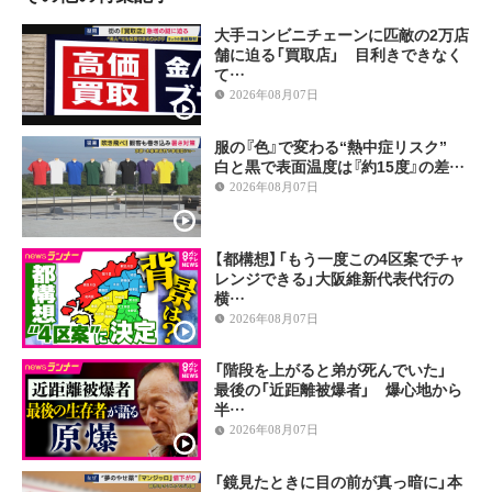
大手コンビニチェーンに匹敵の2万店
舗に迫る「買取店」 目利きできなく
て…
2026年08月07日
服の『色』で変わる“熱中症リスク”
白と黒で表面温度は『約15度』の差…
2026年08月07日
【都構想】「もう一度この4区案でチャ
レンジできる」大阪維新代表代行の
横…
2026年08月07日
「階段を上がると弟が死んでいた」
最後の「近距離被爆者」 爆心地から
半…
2026年08月07日
「鏡見たときに目の前が真っ暗に」本