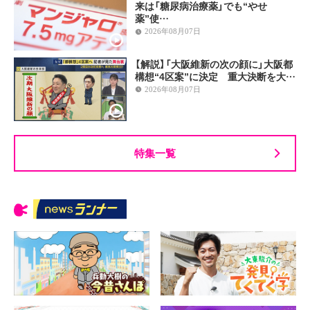
来は「糖尿病治療薬」でも“やせ
薬”使…
2026年08月07日
【解説】「大阪維新の次の顔に」大阪都
構想“4区案”に決定 重大決断を大…
2026年08月07日
特集一覧