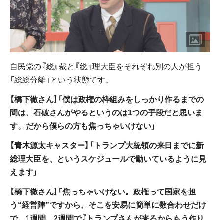
自民党の『総』裁と『総』理大臣をそれぞれ別の人が担う
「総総分離」という状態です。
【橋下徹さん】「僕は政権の枠組みをしっかり作るまでの
間は、石破さんがやるというのは1つの手段だと思いま
す。だから僕らの方も焦っちゃいけない」
【青木源太キャスター】「トランプ大統領の来日までに新
総理大臣を、というスケジュールで動いているように見
えます」
【橋下徹さん】「焦っちゃいけない。政権って国家を担
う“経営陣”ですから。そこを安易に簡単に数合わせだけ
で、1週間、2週間で『トランプさんが来るからもう作り