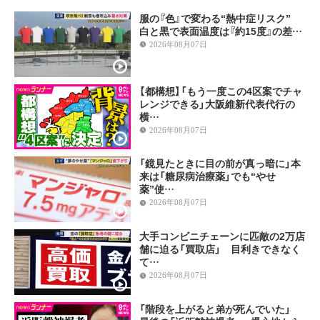
服の『色』で変わる“熱中症リスク”
白と黒で表面温度は『約15度』の差…
2026年08月07日
【都構想】「もう一度この4区案でチャ
レンジできる」大阪維新代表代行の
横…
2026年08月07日
「鏡見たときに目の前が真っ暗に」本
来は「糖尿病治療薬」でも“やせ
薬”使…
2026年08月07日
大手コンビニチェーンに匹敵の2万店
舗に迫る「買取店」 目利きできなく
て…
2026年08月07日
「階段を上がると弟が死んでいた」