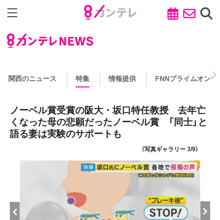
関西のニュース
特集
情報提供
FNNプライムオンラ
ノーベル賞受賞の阪大・坂口特任教授 去年亡
くなった母の悲願だったノーベル賞 「同士」と
語る妻は実験のサポートも
（写真ギャラリー 3/9）