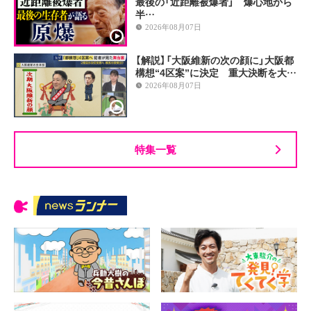
最後の「近距離被爆者」 爆心地から
半…
2026年08月07日
【解説】「大阪維新の次の顔に」大阪都
構想“4区案”に決定 重大決断を大…
2026年08月07日
特集一覧