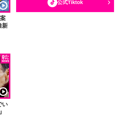
公式Tiktok
区案
維新
でい
者」