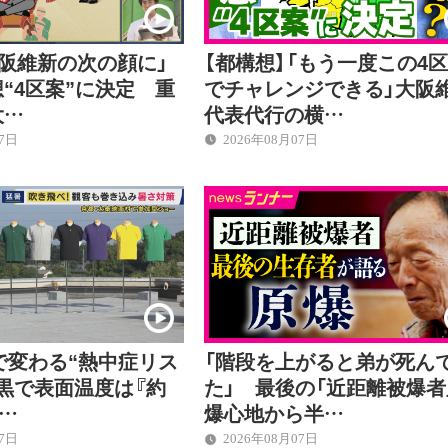
大阪維新の次の顔に」
【都構想】「もう一度この4
“4区案”に決定 重
でチャレンジできる」大阪
大…
代表代行の横…
07日
2026年08月07日
で変わる“熱中症リス
「階段を上がると弟が死ん
黒で表面温度は『約
た」 最後の「近距離被爆
差…
爆心地から半…
07日
2026年08月07日