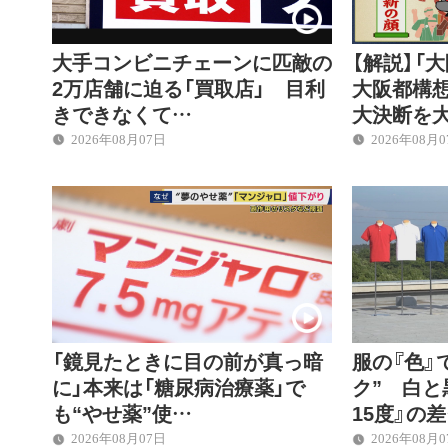
大手コンビニチェーンに匹敵の
【解説】「
2万店舗に迫る「買取店」 目利
大阪都構想
きできなくて…
大決断を
2026年08月07日
2026年08月
「鏡見たときに目の前が真っ暗
服の『色』
に」本来は「糖尿病治療薬」で
ク” 白と
も“やせ薬”使…
15度』の
2026年08月07日
2026年08月