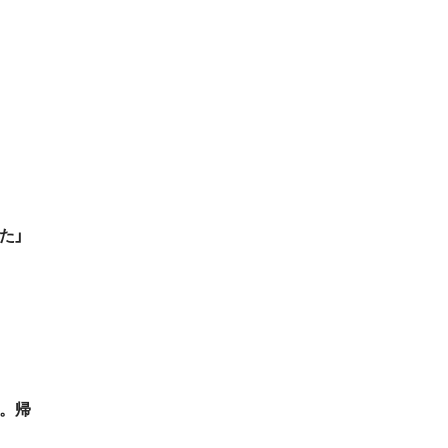
た」
。帰