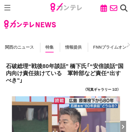
関西のニュース
特集
情報提供
FNNプライムオンラ
石破総理“戦後80年談話” 橋下氏「“安倍談話"国
内向け責任抜けている 軍幹部など責任“出す
べき"」
（写真ギャラリー 1/2）