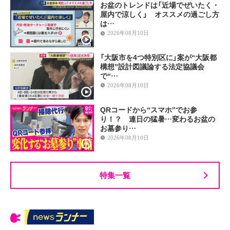
お盆のトレンドは「近場でぜいたく・
屋内で涼しく」 オススメの過ごし方
は…
2026年08月10日
「大阪市を4つ特別区に」案が“大阪都
構想”設計図議論する法定協議会
で“…
2026年08月10日
QRコードから“スマホ”でお参
り！？ 連日の猛暑…変わるお盆の
お墓参り…
2026年08月10日
特集一覧