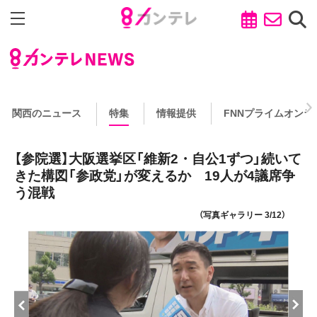
関西のニュース
特集
情報提供
FNNプライムオンラ
【参院選】大阪選挙区「維新2・自公1ずつ」続いて
きた構図「参政党」が変えるか 19人が4議席争
う混戦
（写真ギャラリー 3/12）