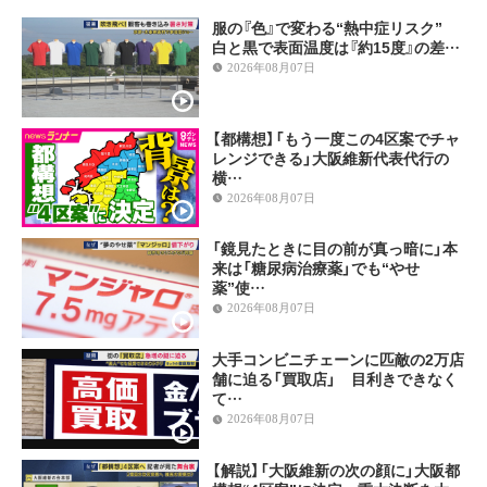
服の『色』で変わる“熱中症リスク”
白と黒で表面温度は『約15度』の差…
2026年08月07日
【都構想】「もう一度この4区案でチャ
レンジできる」大阪維新代表代行の
横…
2026年08月07日
「鏡見たときに目の前が真っ暗に」本
来は「糖尿病治療薬」でも“やせ
薬”使…
2026年08月07日
大手コンビニチェーンに匹敵の2万店
舗に迫る「買取店」 目利きできなく
て…
2026年08月07日
【解説】「大阪維新の次の顔に」大阪都