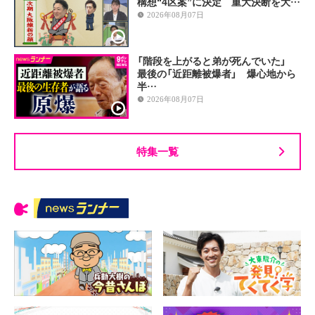
構想“4区案”に決定 重大決断を大…
2026年08月07日
「階段を上がると弟が死んでいた」
最後の「近距離被爆者」 爆心地から
半…
2026年08月07日
特集一覧