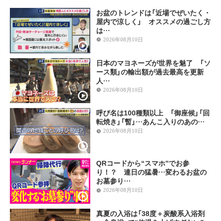
お盆のトレンドは「近場でぜいたく・
屋内で涼しく」 オススメの過ごし方
は…
2026年08月10日
日本のマヨネーズが世界を魅了 「ソ
ース類」の輸出額が過去最高を更新
人…
2026年08月10日
呼び名は100種類以上 「御座候」「回
転焼き」「暫」…あんこ入りのあの…
2026年08月10日
QRコードから“スマホ”でお参
り！？ 連日の猛暑…変わるお盆の
お墓参り…
2026年08月10日
真夏の入浴は「38度＋炭酸系入浴剤