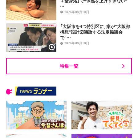
＋全身浴」で“体温を上げすぎない”
…
2026年08月10日
「大阪市を4つ特別区に」案が“大阪都
構想”設計図議論する法定協議会
で“…
2026年08月10日
特集一覧