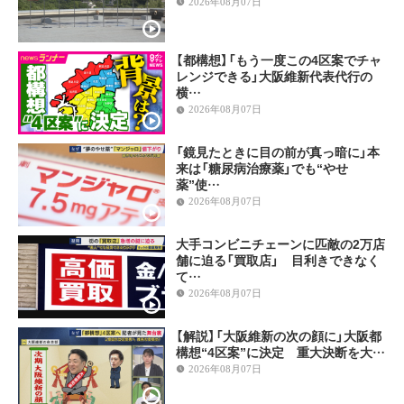
2026年08月07日
【都構想】「もう一度この4区案でチャ
レンジできる」大阪維新代表代行の
横…
2026年08月07日
「鏡見たときに目の前が真っ暗に」本
来は「糖尿病治療薬」でも“やせ
薬”使…
2026年08月07日
大手コンビニチェーンに匹敵の2万店
舗に迫る「買取店」 目利きできなく
て…
2026年08月07日
【解説】「大阪維新の次の顔に」大阪都
構想“4区案”に決定 重大決断を大…
2026年08月07日