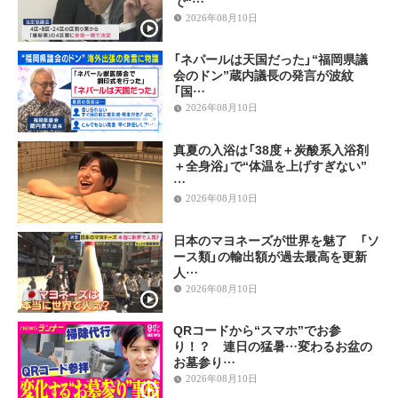
で“…
2026年08月10日
「ネパールは天国だった」“福岡県議
会のドン”蔵内議長の発言が波紋
「国…
2026年08月10日
真夏の入浴は「38度＋炭酸系入浴剤
＋全身浴」で“体温を上げすぎない”
…
2026年08月10日
日本のマヨネーズが世界を魅了 「ソ
ース類」の輸出額が過去最高を更新
人…
2026年08月10日
QRコードから“スマホ”でお参
り！？ 連日の猛暑…変わるお盆の
お墓参り…
2026年08月10日