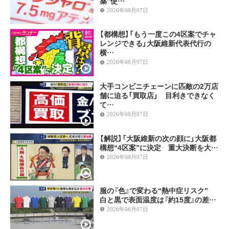
薬”使…
2026年08月07日
【都構想】「もう一度この4区案でチャ
レンジできる」大阪維新代表代行の
横…
2026年08月07日
大手コンビニチェーンに匹敵の2万店
舗に迫る「買取店」 目利きできなく
て…
2026年08月07日
【解説】「大阪維新の次の顔に」大阪都
構想“4区案”に決定 重大決断を大…
2026年08月07日
服の『色』で変わる“熱中症リスク”
白と黒で表面温度は『約15度』の差…
2026年08月07日