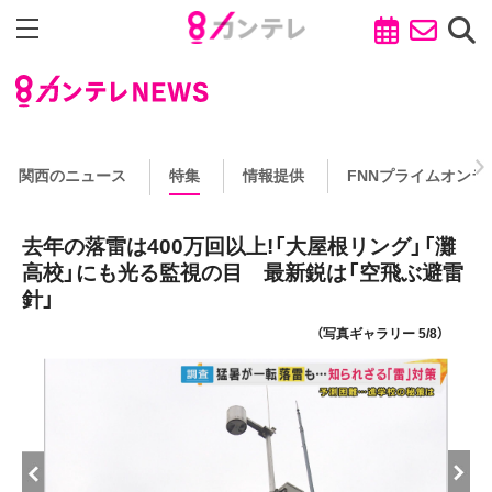
関西のニュース
特集
情報提供
FNNプライムオンラ
去年の落雷は400万回以上!「大屋根リング」「灘
高校」にも光る監視の目 最新鋭は「空飛ぶ避雷
針」
（写真ギャラリー 5/8）