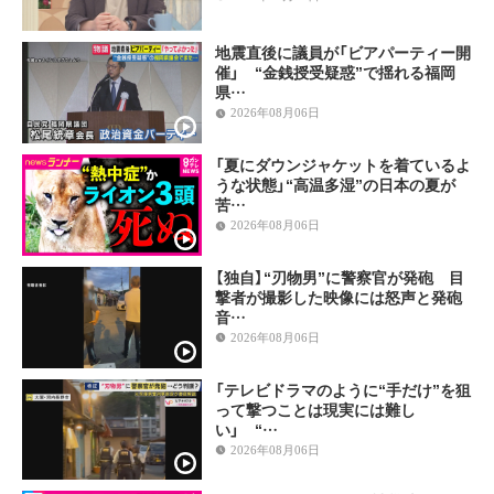
地震直後に議員が「ビアパーティー開
催」 “金銭授受疑惑”で揺れる福岡
県…
2026年08月06日
「夏にダウンジャケットを着ているよ
うな状態」“高温多湿”の日本の夏が
苦…
2026年08月06日
【独自】“刃物男”に警察官が発砲 目
撃者が撮影した映像には怒声と発砲
音…
2026年08月06日
「テレビドラマのように“手だけ”を狙
って撃つことは現実には難し
い」 “…
2026年08月06日